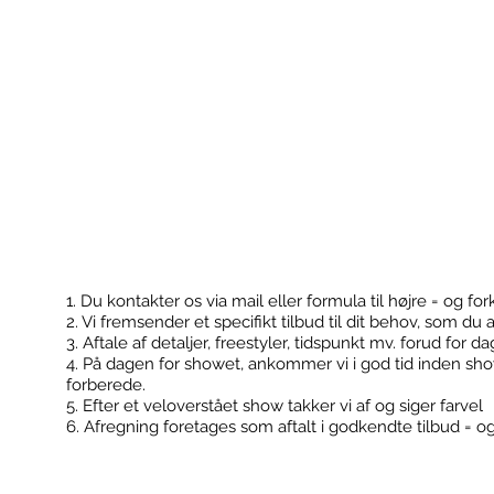
1. Du kontakter os via mail eller formula til højre = og for
2. Vi fremsender et specifikt tilbud til dit behov, som du 
Kontakt
Booking
3. Aftale af detaljer, freestyler, tidspunkt mv. forud for d
4. På dagen for showet, ankommer vi i god tid inden sh
forberede.
5. Efter et veloverstået show takker vi af og siger farvel
6. Afregning foretages som aftalt i godkendte tilbud = o
FodboldTricks ApS
Konfirmationer
Cvr: 36506180
Klub events