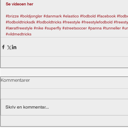
Se videoen her
#brizze
#boldjonglør
#danmark
#elastico
#fodbold
#facebook
#fodb
#fodboldtricksdk
#fodboldtricks
#freestyle
#freestylefodbold
#freest
#læratfreestyle
#nike
#superfly
#streetsoccer
#panna
#tunneller
#u
#vildmedtricks
Kommentarer
Skriv en kommentar...