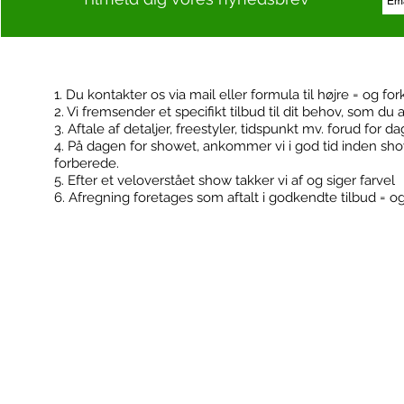
1. Du kontakter os via mail eller formula til højre = og for
2. Vi fremsender et specifikt tilbud til dit behov, som du 
Kontakt
Booking
3. Aftale af detaljer, freestyler, tidspunkt mv. forud for d
4. På dagen for showet, ankommer vi i god tid inden sh
forberede.
5. Efter et veloverstået show takker vi af og siger farvel
6. Afregning foretages som aftalt i godkendte tilbud = o
FodboldTricks ApS
Konfirmationer
Cvr: 36506180
Klub events
Kontakt@fodboldtricks.dk
Firma events
Tlf. 30 54 19 43
2100 København Ø