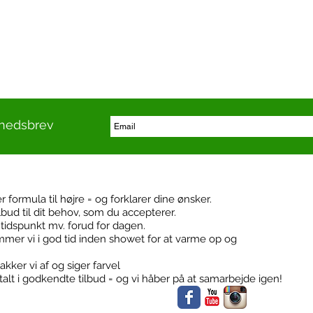
yhedsbrev
er formula til højre = og forklarer dine ønsker.
ilbud til dit behov, som du accepterer.
Booking
Følg med
r, tidspunkt mv. forud for dagen.
mer vi i god tid inden showet for at varme op og
akker vi af og siger farvel
alt i godkendte tilbud = og vi håber på at samarbejde igen!
Konfirmationer
Klub events