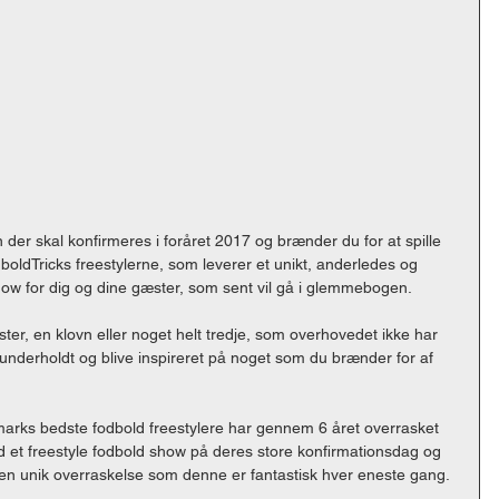
 der skal konfirmeres i foråret 2017 og brænder du for at spille 
oldTricks freestylerne, som leverer et unikt, anderledes og 
ow for dig og dine gæster, som sent vil gå i glemmebogen. 
ster, en klovn eller noget helt tredje, som overhovedet ikke har 
 underholdt og blive inspireret på noget som du brænder for af 
marks bedste fodbold freestylere har gennem 6 året overrasket 
 et freestyle fodbold show på deres store konfirmationsdag og 
en unik overraskelse som denne er fantastisk hver eneste gang. 