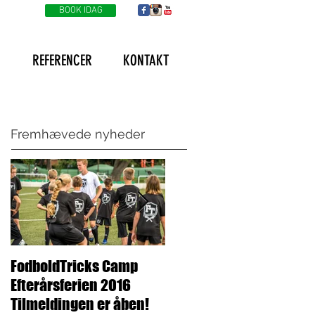
BOOK IDAG
G
REFERENCER
KONTAKT
Fremhævede nyheder
FodboldTricks Camp
Tak for en fantastisk
Efterårsferien 2016
FodboldTricks Camp!
Tilmeldingen er åben!