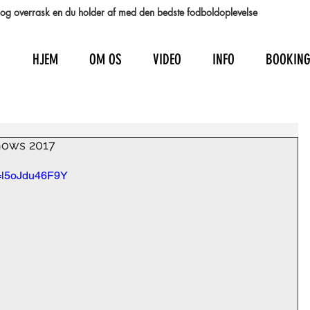
st og overrask en du holder af med den bedste fodboldoplevelse
HJEM
OM OS
VIDEO
INFO
BOOKIN
hows 2017
v=l5oJdu46F9Y