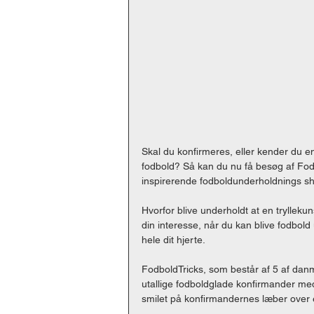
Skal du konfirmeres, eller kender du en
fodbold? Så kan du nu få besøg af Fodb
inspirerende fodboldunderholdnings sh
Hvorfor blive underholdt at en tryllekun
din interesse, når du kan blive fodbold
hele dit hjerte. 
FodboldTricks, som består af 5 af dan
utallige fodboldglade konfirmander med
smilet på konfirmandernes læber over 