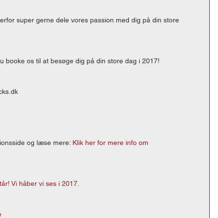
l derfor super gerne dele vores passion med dig på din store 
u booke os til at besøge dig på din store dag i 2017! 
cks.dk 
ionsside og læse mere: 
Klik her for mere info om 
år! Vi håber vi ses i 2017. 
e