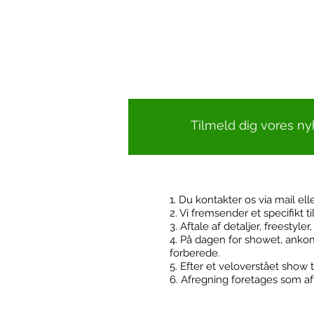
Tilmeld dig vores n
1. Du kontakter os via mail ell
2. Vi fremsender et specifikt t
Kontakt
3. Aftale af detaljer, freestyle
4. På dagen for showet, ankom
forberede.
5. Efter et veloverstået show t
6. Afregning foretages som aft
FodboldTricks ApS
Cvr: 36506180