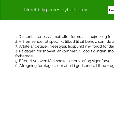
Tilmeld dig vores nyhedsbrev
1. Du kontakter os via mail eller formula til højre = og for
2. Vi fremsender et specifikt tilbud til dit behov, som du 
Kontakt
Booking
3. Aftale af detaljer, freestyler, tidspunkt mv. forud for d
4. På dagen for showet, ankommer vi i god tid inden sh
forberede.
5. Efter et veloverstået show takker vi af og siger farvel
6. Afregning foretages som aftalt i godkendte tilbud = o
FodboldTricks ApS
Konfirmationer
Cvr: 36506180
Klub events
Kontakt@fodboldtricks.dk
Firma events
Tlf. 30 54 19 43
2100 København Ø