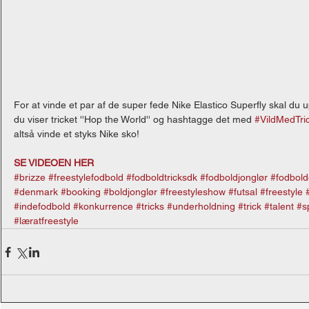
For at vinde et par af de super fede Nike Elastico Superfly skal du
du viser tricket ''Hop the World'' og hashtagge det med 
#VildMedTri
altså vinde et styks Nike sko! 
SE VIDEOEN HER
#brizze
#freestylefodbold
#fodboldtricksdk
#fodboldjonglør
#fodbold
#denmark
#booking
#boldjonglør
#freestyleshow
#futsal
#freestyle
#indefodbold
#konkurrence
#tricks
#underholdning
#trick
#talent
#s
#læratfreestyle