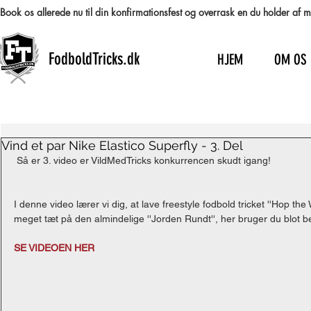
Book os allerede nu til din konfirmationsfest og overrask en du holder af
FodboldTricks.dk
HJEM
OM OS
Vind et par Nike Elastico Superfly - 3. Del
 Så er 3. video er VildMedTricks konkurrencen skudt igang! 
I denne video lærer vi dig, at lave freestyle fodbold tricket ''Hop the W
meget tæt på den almindelige ''Jorden Rundt'', her bruger du blot begg
SE VIDEOEN HER