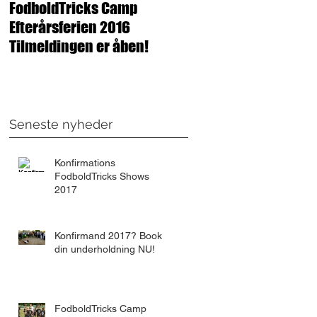
FodboldTricks Camp
Tak for en fantastisk
Efterårsferien 2016
FodboldTricks Camp!
Tilmeldingen er åben!
Seneste nyheder
Konfirmations
FodboldTricks Shows
2017
Konfirmand 2017? Book
din underholdning NU!
FodboldTricks Camp