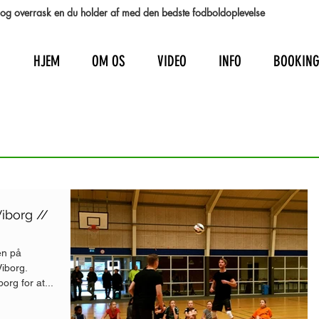
st og overrask en du holder af med den bedste fodboldoplevelse
HJEM
OM OS
VIDEO
INFO
BOOKIN
iborg //
en på
Viborg.
org for at...