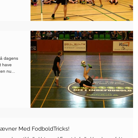
på dagens
t have
en nu...
tævner Med FodboldTricks!