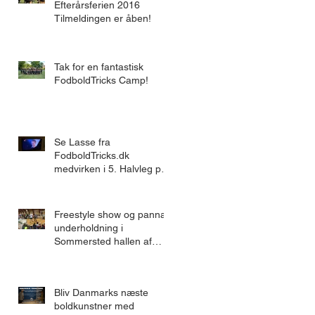
Efterårsferien 2016
Tilmeldingen er åben!
Tak for en fantastisk
FodboldTricks Camp!
Se Lasse fra
FodboldTricks.dk
medvirken i 5. Halvleg på
Kanal 5
Freestyle show og panna
underholdning i
Sommersted hallen af
Brizze og Lasse
Bliv Danmarks næste
boldkunstner med