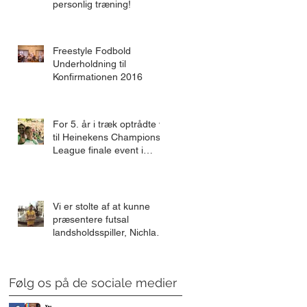
personlig træning!
Freestyle Fodbold
Underholdning til
Konfirmationen 2016
For 5. år i træk optrådte vi
til Heinekens Champions
League finale event i
Tivoli!
Vi er stolte af at kunne
præsentere futsal
landsholdsspiller, Nichlas
'Tunna' Knudsen, som e
Følg os på de sociale medier