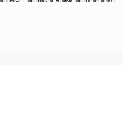
ores shows til fodboldstævner! Freestyle fodbold er den perfekte