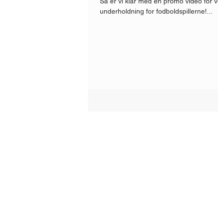
Så er vi klar med en promo video for v
underholdning for fodboldspillerne!...