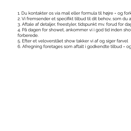
1. Du kontakter os via mail eller formula til højre = og for
2. Vi fremsender et specifikt tilbud til dit behov, som du 
Kontakt
Booking
3. Aftale af detaljer, freestyler, tidspunkt mv. forud for d
4. På dagen for showet, ankommer vi i god tid inden sh
forberede.
5. Efter et veloverstået show takker vi af og siger farvel
6. Afregning foretages som aftalt i godkendte tilbud = o
FodboldTricks ApS
Konfirmationer
Cvr: 36506180
Klub events
Kontakt@fodboldtricks.dk
Firma events
Tlf. 30 54 19 43
2100 København Ø