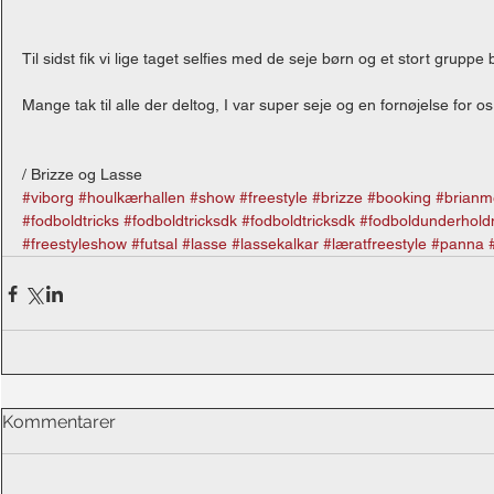
Til sidst fik vi lige taget selfies med de seje børn og et stort gruppe b
Mange tak til alle der deltog, I var super seje og en fornøjelse for o
/ Brizze og Lasse
#viborg
#houlkærhallen
#show
#freestyle
#brizze
#booking
#brianm
#fodboldtricks
#fodboldtricksdk
#fodboldtricksdk
#fodboldunderhold
#freestyleshow
#futsal
#lasse
#lassekalkar
#læratfreestyle
#panna
Kommentarer