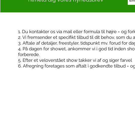
1. Du kontakter os via mail eller formula til højre = og for
2. Vi fremsender et specifikt tilbud til dit behov, som du 
Kontakt
Booking
3. Aftale af detaljer, freestyler, tidspunkt mv. forud for d
4. På dagen for showet, ankommer vi i god tid inden sh
forberede.
5. Efter et veloverstået show takker vi af og siger farvel
6. Afregning foretages som aftalt i godkendte tilbud = o
FodboldTricks ApS
Konfirmationer
Cvr: 36506180
Klub events
Kontakt@fodboldtricks.dk
Firma events
Tlf. 30 54 19 43
2100 København Ø