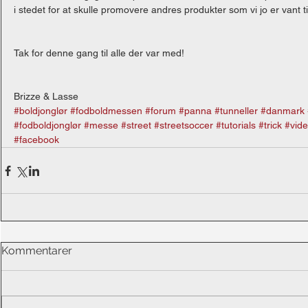
i stedet for at skulle promovere andres produkter som vi jo er vant t
Tak for denne gang til alle der var med!
Brizze & Lasse
#boldjonglør
#fodboldmessen
#forum
#panna
#tunneller
#danmark
#fodboldjonglør
#messe
#street
#streetsoccer
#tutorials
#trick
#vid
#facebook
Kommentarer