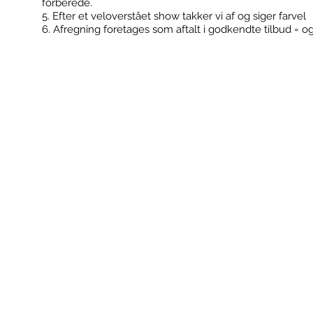
forberede.
5. Efter et veloverstået show takker vi af og siger farvel
6. Afregning foretages som aftalt i godkendte tilbud = o
FodboldTricks ApS
Konfirmationer
Cvr: 36506180
Klub events
Kontakt@fodboldtricks.dk
Firma events
Tlf. 30 54 19 43
2100 København Ø