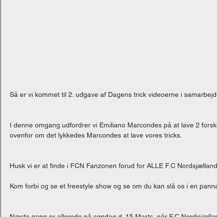
Så er vi kommet til 2. udgave af Dagens trick videoerne i samarbej
I denne omgang udfordrer vi Emiliano Marcondes på at lave 2 forskell
ovenfor om det lykkedes Marcondes at lave vores tricks.
Husk vi er at finde i FCN Fanzonen forud for ALLE F.C Nordsjællan
Kom forbi og se et freestyle show og se om du kan slå os i en pan
Næste gang er allerede på søndag d. 15 Marts, når F.C Nordjsjællan