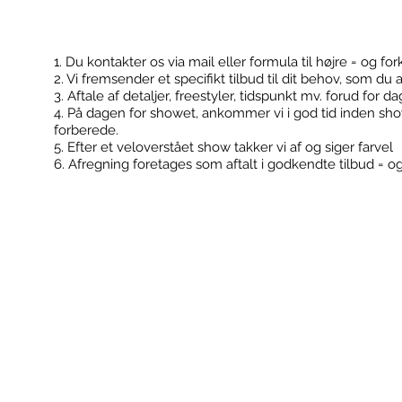
1. Du kontakter os via mail eller formula til højre = og for
2. Vi fremsender et specifikt tilbud til dit behov, som du 
Kontakt
Booking
3. Aftale af detaljer, freestyler, tidspunkt mv. forud for d
4. På dagen for showet, ankommer vi i god tid inden sh
forberede.
5. Efter et veloverstået show takker vi af og siger farvel
6. Afregning foretages som aftalt i godkendte tilbud = o
FodboldTricks ApS
Konfirmationer
Cvr: 36506180
Klub events
Kontakt@fodboldtricks.dk
Firma events
Tlf. 30 54 19 43
2100 København Ø