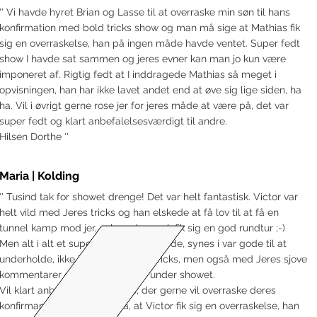
'' Vi havde hyret Brian og Lasse til at overraske min søn til hans
konfirmation med bold tricks show og man må sige at Mathias fik
sig en overraskelse, han på ingen måde havde ventet. Super fedt
show I havde sat sammen og jeres evner kan man jo kun være
imponeret af. Rigtig fedt at I inddragede Mathias så meget i
opvisningen, han har ikke lavet andet end at øve sig lige siden, ha
ha. Vil i øvrigt gerne rose jer for jeres måde at være på, det var
super fedt og klart anbefalelsesværdigt til andre.
Hilsen Dorthe ''
Maria | Kolding
'' Tusind tak for showet drenge! Det var helt fantastisk. Victor var
helt vild med Jeres tricks og han elskede at få lov til at få en
tunnel kamp mod jer, selvom han nok fik sig en god rundtur ;-)
Men alt i alt et super fedt show i lavede, synes i var gode til at
underholde, ikke bare med Jeres tricks, men også med Jeres sjove
kommentarer og bemærkninger under showet.
Vil klart anbefale Jer til andre, der gerne vil overraske deres
konfirmand. Jeg er sikker på, at Victor fik sig en overraskelse, han