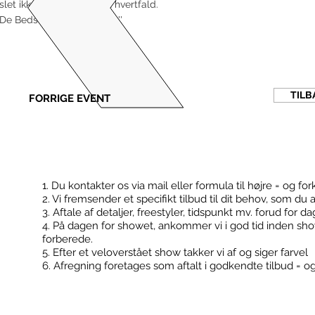
slet ikke havde forventet hvertfald.
De Bedste Hilsener, Maria.''
TILB
FORRIGE EVENT
1. Du kontakter os via mail eller formula til højre = og for
2. Vi fremsender et specifikt tilbud til dit behov, som du 
Kontakt
Booking
3. Aftale af detaljer, freestyler, tidspunkt mv. forud for d
4. På dagen for showet, ankommer vi i god tid inden sh
forberede.
5. Efter et veloverstået show takker vi af og siger farvel
6. Afregning foretages som aftalt i godkendte tilbud = o
FodboldTricks ApS
Konfirmationer
Cvr: 36506180
Klub events
Kontakt@fodboldtricks.dk
Firma events