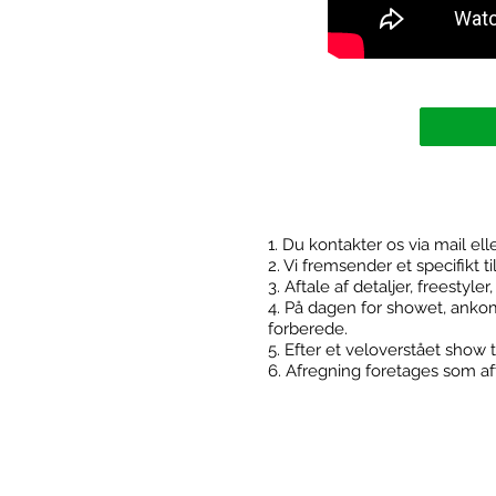
1. Du kontakter os via mail ell
2. Vi fremsender et specifikt t
Kontakt
3. Aftale af detaljer, freestyle
4. På dagen for showet, ankom
forberede.
5. Efter et veloverstået show t
6. Afregning foretages som aft
FodboldTricks ApS
Cvr: 36506180
Kontakt@fodboldtricks.dk
Tlf. 30 54 19 43
2100 København Ø