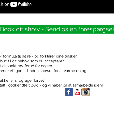
Book dit show - Send os en forespørgsel
er formula til højre = og forklarer dine ønsker.
ilbud til dit behov, som du accepterer.
Booking
Følg med
r, tidspunkt mv. forud for dagen.
mer vi i god tid inden showet for at varme op og
akker vi af og siger farvel
alt i godkendte tilbud = og vi håber på at samarbejde igen!
Konfirmationer
Klub events
Firma events