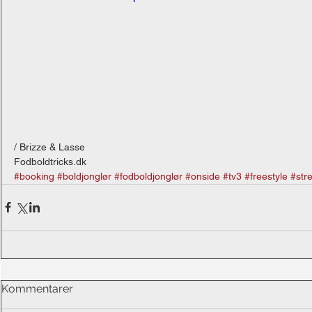
/ Brizze & Lasse 
Fodboldtricks.dk
#booking
#boldjonglør
#fodboldjonglør
#onside
#tv3
#freestyle
#str
Kommentarer