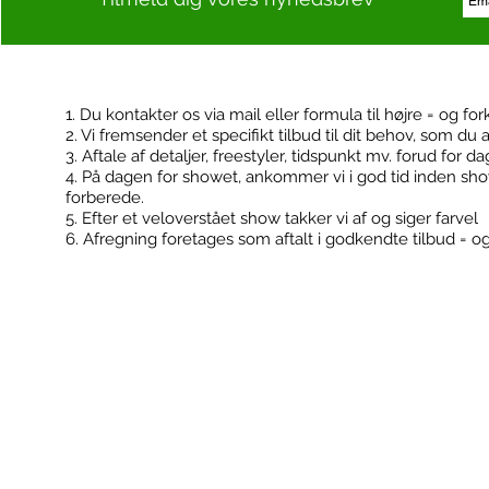
1. Du kontakter os via mail eller formula til højre = og for
2. Vi fremsender et specifikt tilbud til dit behov, som du 
Kontakt
Booking
3. Aftale af detaljer, freestyler, tidspunkt mv. forud for d
4. På dagen for showet, ankommer vi i god tid inden sh
forberede.
5. Efter et veloverstået show takker vi af og siger farvel
6. Afregning foretages som aftalt i godkendte tilbud = o
FodboldTricks ApS
Konfirmationer
Cvr: 36506180
Klub events
Kontakt@fodboldtricks.dk
Firma events
Tlf. 30 54 19 43
2100 København Ø