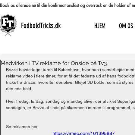
Book os allerede nu til din konfirmationsfest og overrask en du holder af
FodboldTricks.dk
HJEM
OM OS
Medvirken i TV reklame for Onside på Tv3
Brizze havde taget turen til København, hvor han i samarbejde med
reklame video i flere timer, for at få det fedeste ud af hans fodbold
tricks fra Brizze, hvorefter der bliver tilføjet 3D bolde, som så styres
den ene bold. 
Hver fredag, lørdag, søndag og mandag bliver der afviklet Superli
søndagen, er Brizze at finde på skærmen i introen til programmet, 
Se reklamen her: 
https://vimeo.com/101395887