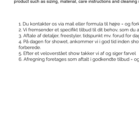
product such as sizing, material, care instructions and cleaning 
1. Du kontakter os via mail eller formula til højre = og for
2. Vi fremsender et specifikt tilbud til dit behov, som du 
Kontakt
Booking
3. Aftale af detaljer, freestyler, tidspunkt mv. forud for d
4. På dagen for showet, ankommer vi i god tid inden sh
forberede.
5. Efter et veloverstået show takker vi af og siger farvel
6. Afregning foretages som aftalt i godkendte tilbud = o
FodboldTricks ApS
Konfirmationer
Cvr: 36506180
Klub events
Kontakt@fodboldtricks.dk
Firma events
Tlf. 30 54 19 43
2100 København Ø