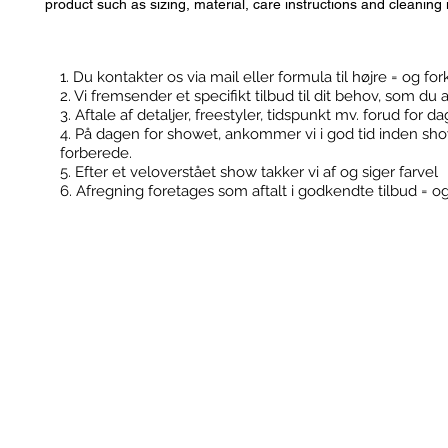
product such as sizing, material, care instructions and cleaning 
1. Du kontakter os via mail eller formula til højre = og for
2. Vi fremsender et specifikt tilbud til dit behov, som du 
Kontakt
Booking
3. Aftale af detaljer, freestyler, tidspunkt mv. forud for d
4. På dagen for showet, ankommer vi i god tid inden sh
forberede.
5. Efter et veloverstået show takker vi af og siger farvel
6. Afregning foretages som aftalt i godkendte tilbud = o
FodboldTricks ApS
Konfirmationer
Cvr: 36506180
Klub events
Kontakt@fodboldtricks.dk
Firma events
Tlf. 30 54 19 43
2100 København Ø