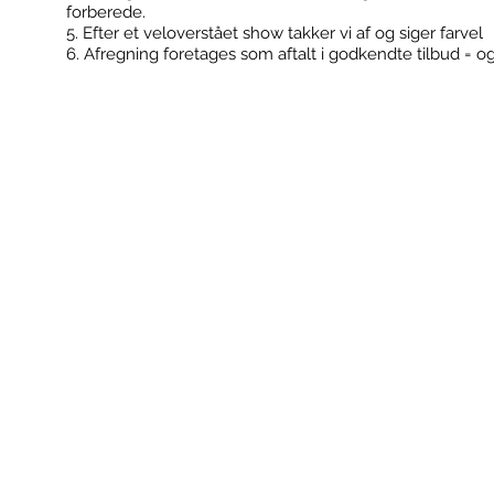
forberede.
5. Efter et veloverstået show takker vi af og siger farvel
6. Afregning foretages som aftalt i godkendte tilbud = o
FodboldTricks ApS
Konfirmationer
Cvr: 36506180
Klub events
Kontakt@fodboldtricks.dk
Firma events
Tlf. 30 54 19 43
2100 København Ø